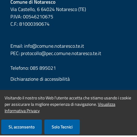
Comune di Notaresco
Via Castello, 6 64024 Notaresco (TE)
P.IVA
:
00546210675
C.F.
:
81000390674
Email
:
info@comune.notaresco.te.it
PEC
:
protocollo@pec.comune.notaresco.te.it
Telefono
:
085 895021
Dichiarazione di accessibilità
SEGUICI SU
Visitando il nostro sito Web l'utente accetta che stiamo usando i cookie
per assicurare la migliore esperienza di navigazione.
Visualizza
Informativa Privacy
Sezione
Si, acconsento
Solo Tecnici
Link
Privacy Policy