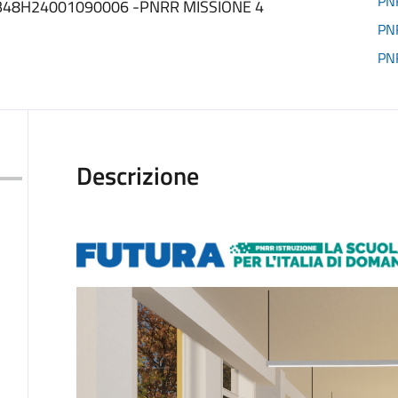
PNR
P B48H24001090006 -PNRR MISSIONE 4
PNR
PNR
Descrizione