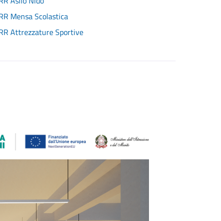
R Asilo Nido
R Mensa Scolastica
R Attrezzature Sportive